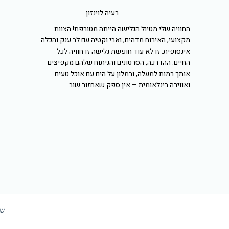
רעיה לוינזון
החוויה שלי מטיול הגלישה הייתה מטורפת! הצוות
מקצועי, האירוח מדהים, ואבי וקטיה עם לב ענק והכלה
אינסופית. זו לא עוד חופשת גלישה זו חוויה לכל
החיים. ההדרכה, הסרטונים והניתוח שלהם מקפיצים
אותך רמות למעלה, ובמלון על הים עם אוכל טעים
ואווירה בינלאומית – אין ספק שאחזור שוב.
שא