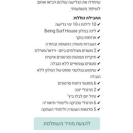
שיחדדו את הגלישה שלהם ויביאו אותם
לשיפור משמעותי.
החבילה כוללת:
✔ 10 לילות ו-10 ימי גלישה
✔ לינה במלון Being Surf House
✔ ארוחות בוקר
✔ העברות משדה התעופה ובחזרה
✔ 2 סשנים מצולמים ביום - וידאו/סטילס
✔ תיקיית תמונות וסרטונים אישית
✔ סשנים עצמאיים ללא הגבלה
✔ שימוש בגלשני סופט של המלון ללא
הגבלה
✔ 6 מפגשי ניתוח סרטונים
✔ 2 תרגולי יוגה
✔ טיול יום לבלו ביץ'
✔ 6 תרגולי טכניקה ולימודי תיאוריה
✔ 5 סדנאות העשרה ולימודי העמקה
להצעת מחיר משתלמת