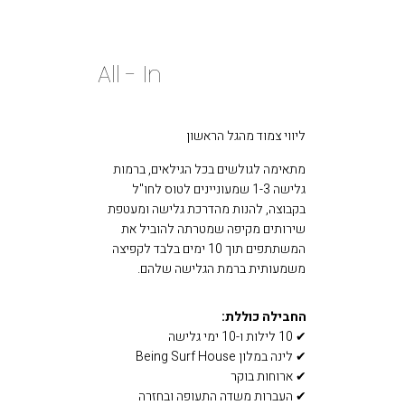
All - In
ליווי צמוד מהגל הראשון
מתאימה לגולשים בכל הגילאים, ברמות
גלישה 1-3 שמעוניינים לטוס לחו"ל
בקבוצה, להנות מהדרכת גלישה ומעטפת
שירותים מקיפה שמטרתה להוביל את
המשתתפים תוך 10 ימים בלבד לקפיצה
משמעותית ברמת הגלישה שלהם.
החבילה כוללת:
✔ 10 לילות ו-10 ימי גלישה
✔ לינה במלון Being Surf House
✔ ארוחות בוקר
✔ העברות משדה התעופה ובחזרה