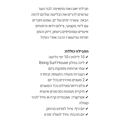
חבילת יאנג גאנז מתאימה לבני נוער
שרוצים להרים את הגלישה שלהם לרמה
הבאה. עשרה ימים של ים, שמש וחברים.
עם ליווי מקצועי, צילום וידאו וניתוחים
אישיים שמוסיפים ביטחון, דיוק והמון
חוויות שיישארו הרבה אחרי הטיול.
החבילה כוללת:
✔ 10 לילות ו-10 ימי גלישה
✔ לינה במלון Being Surf House
✔ שתי ארוחות מפנקות ביום
✔ העברות משדה התעופה ובחזרה
✔ 2 סשנים מודרכים בכל יום
✔ צלם וידאו/סטילס בכל הסשנים
✔ תיקיית תמונות וסרטונים אישית
✔ אטרקציה: אמבטיית קרח או טיול לנהר
קוגולה
✔ יום כיף: טיול לפוינט מרוחק
✔ יום תרבות: טיול לגאלה פורט