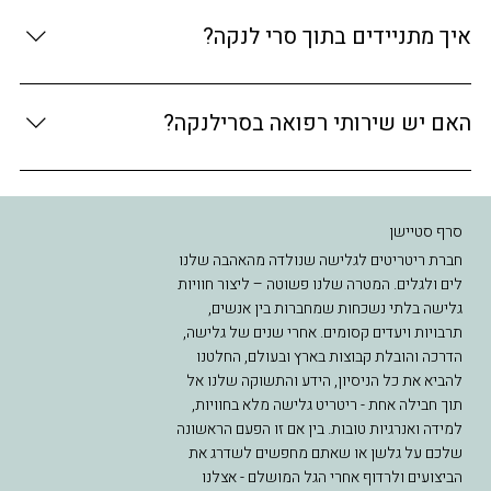
המטבח שלנו במלון עבר הכשר. בית חב"ד באזור ווליגמה, 15 -
דקות נסיעה מהמלון. שומרי כשרות אשר מקפידים מאוד,
איך מתניידים בתוך סרי לנקה?
מביאים איתם לטיולים, שימורים מהארץ, אוכלים צמחוני,
ומבשלים בסירים אישיים שהוטבלו.
ככלל ההתניידות הפשוטה והזולה ביותר היא בטוקטוקים בין
500- 2000 רופי לנסיעה קצרה, מכיוון שכל מה שאתם צריכים
האם יש שירותי רפואה בסרילנקה?
נמצא במרחק הליכה או נסיעה קצרה. במקרה של נסיעה למרחק
העולה על 30 דקות נוח יותר לנסוע במונית או ואן
קיימים מספר בתי מרקחת בכל עיירה בעיירה שבה אנו ישנים
ישנן מספר מרפאות פרטיות למקרה הצורך במרחק נסיעה לעיר
של 30 דק' מהמלון ישנם 3 בתי חולים פרטיים הנחשבים טובים
סרף סטיישן
ברמה בינלאומית
חברת ריטריטים לגלישה שנולדה מהאהבה שלנו
לים ולגלים. המטרה שלנו פשוטה – ליצור חוויות
גלישה בלתי נשכחות שמחברות בין אנשים,
תרבויות ויעדים קסומים. אחרי שנים של גלישה,
הדרכה והובלת קבוצות בארץ ובעולם, החלטנו
להביא את כל הניסיון, הידע והתשוקה שלנו אל
תוך חבילה אחת - ריטריט גלישה מלא בחוויות,
למידה ואנרגיות טובות. בין אם זו הפעם הראשונה
שלכם על גלשן או שאתם מחפשים לשדרג את
הביצועים ולרדוף אחרי הגל המושלם - אצלנו