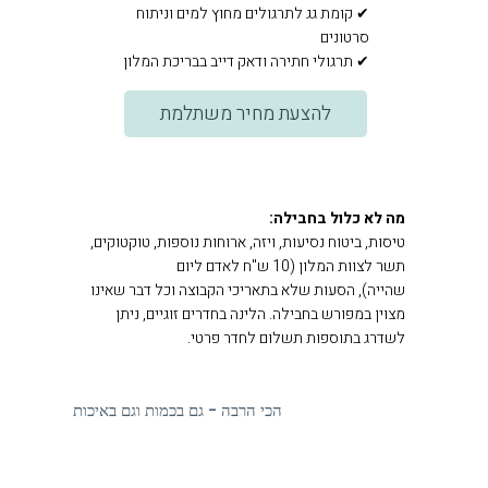
✔ קומת גג לתרגולים מחוץ למים וניתוח
סרטונים
✔ תרגולי חתירה ודאק דייב בבריכת המלון
להצעת מחיר משתלמת
מה לא כלול בחבילה:
טיסות, ביטוח נסיעות, ויזה, ארוחות נוספות, טוקטוקים,
תשר לצוות המלון (10 ש"ח לאדם ליום
שהייה), הסעות שלא בתאריכי הקבוצה וכל דבר שאינו
מצוין במפורש בחבילה. הלינה בחדרים זוגיים, ניתן
לשדרג בתוספות תשלום לחדר פרטי.
הכי הרבה - גם בכמות וגם באיכות
כשאנחנו אומרים שהגלישה במרכז, אנחנו מתכוונים לזה.
אצלנו מקבלים יותר כלים להתקדמות אמיתית מכל מקום אחר
– גם בכמות וגם באיכות.